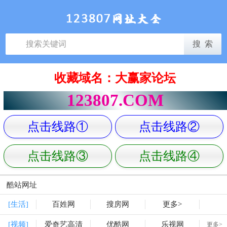
收藏域名：大赢家论坛
123807.COM
点击线路①
点击线路②
点击线路③
点击线路④
酷站网址
[生活]
百姓网
搜房网
更多>
[视频]
爱奇艺高清
优酷网
乐视网
更多>